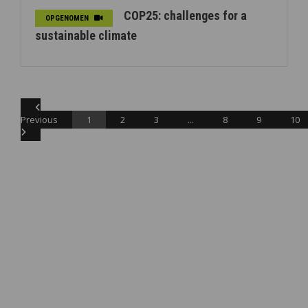
COP25: challenges for a
OPGENOMEN
sustainable climate
Previous
1
2
3
...
8
9
10