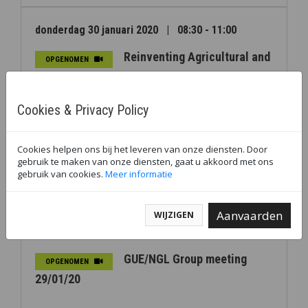
donderdag 30 januari 2020
|
08:30 - 11:00
Reinventing Agricultural and
OPGENOMEN
Food Policy!
Cookies & Privacy Policy
woensdag 29 januari 2020
|
16:30 - 19:00
Cookies helpen ons bij het leveren van onze diensten. Door
How to achieve a real Just
gebruik te maken van onze diensten, gaat u akkoord met ons
OPGENOMEN
gebruik van cookies.
Meer informatie
Transition?
Aanvaarden
WIJZIGEN
woensdag 29 januari 2020
|
09:00 - 12:30
GUE/NGL Group meeting
OPGENOMEN
29/01/20